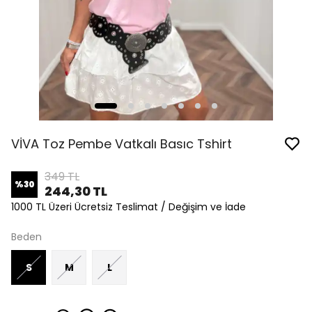
VİVA Toz Pembe Vatkalı Basıc Tshirt
349 TL
%
30
244,30 TL
1000 TL Üzeri Ücretsiz Teslimat / Değişim ve İade
Beden
S
M
L