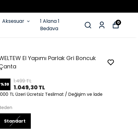
Aksesuar
1 Alana 1
0
Bedava
WELTEW El Yapımı Parlak Gri Boncuk
Çanta
1.499 TL
%
30
1.049,30 TL
1000 TL Üzeri Ücretsiz Teslimat / Değişim ve İade
Beden
Standart