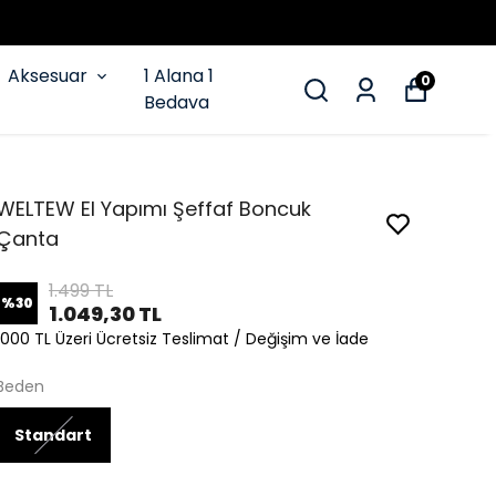
Aksesuar
1 Alana 1
0
Bedava
WELTEW El Yapımı Şeffaf Boncuk
Çanta
1.499 TL
%
30
1.049,30 TL
1000 TL Üzeri Ücretsiz Teslimat / Değişim ve İade
Beden
Standart