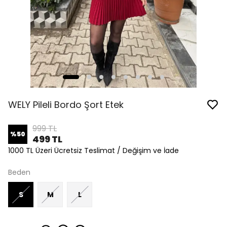
WELY Pileli Bordo Şort Etek
999 TL
%
50
499 TL
1000 TL Üzeri Ücretsiz Teslimat / Değişim ve İade
Beden
S
M
L