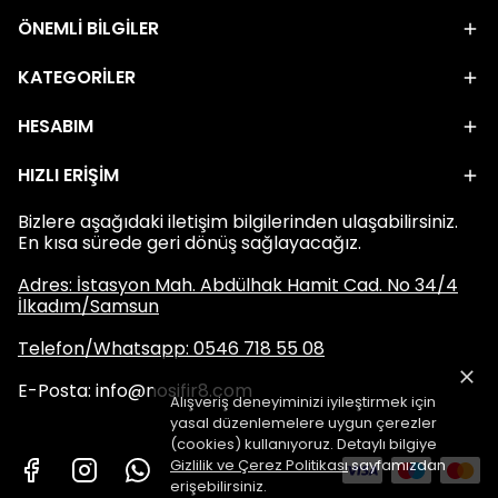
ÖNEMLİ BİLGİLER
KATEGORİLER
HESABIM
HIZLI ERİŞİM
Bizlere aşağıdaki iletişim bilgilerinden ulaşabilirsiniz.
En kısa sürede geri dönüş sağlayacağız.
Adres: İstasyon Mah. Abdülhak Hamit Cad. No 34/4
İlkadım/Samsun
Telefon/Whatsapp: 0546 718 55 08
E-Posta:
info@nosifir8.com
Alışveriş deneyiminizi iyileştirmek için
yasal düzenlemelere uygun çerezler
(cookies) kullanıyoruz. Detaylı bilgiye
Gizlilik ve Çerez Politikası
sayfamızdan
erişebilirsiniz.