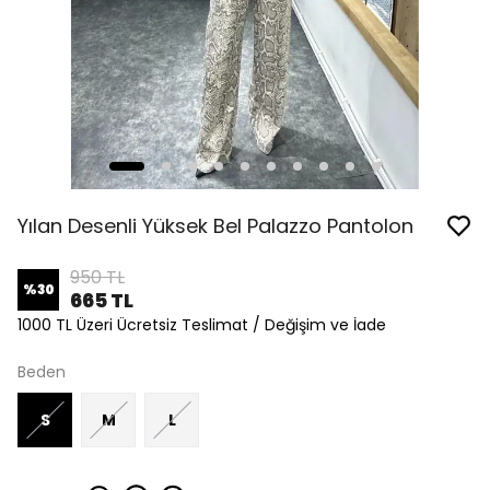
Yılan Desenli Yüksek Bel Palazzo Pantolon
950 TL
%
30
665 TL
1000 TL Üzeri Ücretsiz Teslimat / Değişim ve İade
Beden
S
M
L