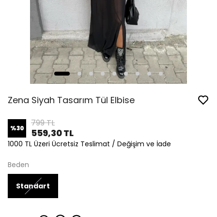
Zena Siyah Tasarım Tül Elbise
799 TL
%
30
559,30 TL
1000 TL Üzeri Ücretsiz Teslimat / Değişim ve İade
Beden
Standart