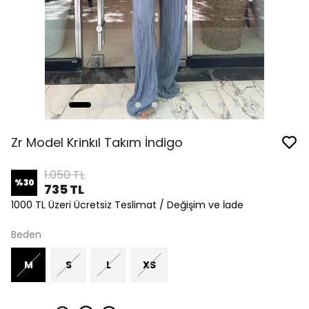
Zr Model Krinkıl Takım İndigo
1.050 TL
%
30
735 TL
1000 TL Üzeri Ücretsiz Teslimat / Değişim ve İade
Beden
M
S
L
XS