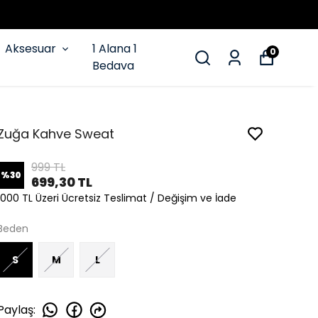
Aksesuar
1 Alana 1
0
Bedava
Zuğa Kahve Sweat
999 TL
%
30
699,30 TL
1000 TL Üzeri Ücretsiz Teslimat / Değişim ve İade
Beden
S
M
L
Paylaş
: