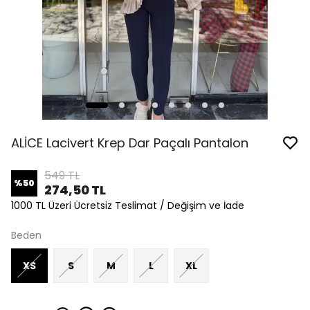
ALİCE Lacivert Krep Dar Paçalı Pantalon
549 TL
%
50
274,50 TL
1000 TL Üzeri Ücretsiz Teslimat / Değişim ve İade
Beden
XS
S
M
L
XL