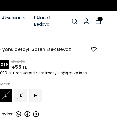
Aksesuar
1 Alana 1
0
Bedava
Fiyonk detaylı Saten Etek Beyaz
650 TL
%
30
455 TL
1000 TL Üzeri Ücretsiz Teslimat / Değişim ve İade
Beden
L
S
M
Paylaş
: