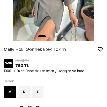
Melly Haki Gömlek Etek Takım
1.090 TL
%
30
763 TL
1000 TL Üzeri Ücretsiz Teslimat / Değişim ve İade
Beden
M
S
L