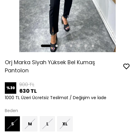
Orj Marka Siyah Yüksek Bel Kumaş
Pantolon
900 TL
%
30
630 TL
1000 TL Üzeri Ücretsiz Teslimat / Değişim ve İade
Beden
S
M
L
XL