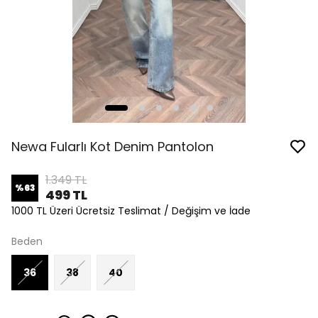
Newa Fularlı Kot Denim Pantolon
1.349 TL
%
63
499 TL
1000 TL Üzeri Ücretsiz Teslimat / Değişim ve İade
Beden
36
38
40